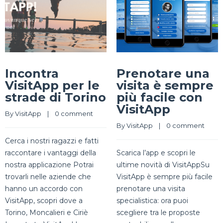
Incontra
Prenotare una
VisitApp per le
visita è sempre
strade di Torino
più facile con
VisitApp
By 
VisitApp
    |    
0 comment
By 
VisitApp
    |    
0 comment
Cerca i nostri ragazzi e fatti
raccontare i vantaggi della
Scarica l’app e scopri le
nostra applicazione Potrai
ultime novità di VisitAppSu
trovarli nelle aziende che
VisitApp è sempre più facile
hanno un accordo con
prenotare una visita
VisitApp, scopri dove a
specialistica: ora puoi
Torino, Moncalieri e Ciriè
scegliere tra le proposte