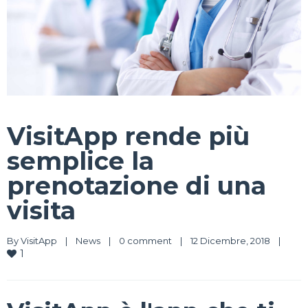
VisitApp rende più
semplice la
prenotazione di una
visita
By 
VisitApp
|
News
|
0 comment
|
12 Dicembre, 2018    
|
1