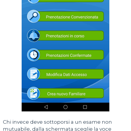
Chi invece deve sottoporsi a un esame non
mutuabile, dalla schermata sceglie la voce