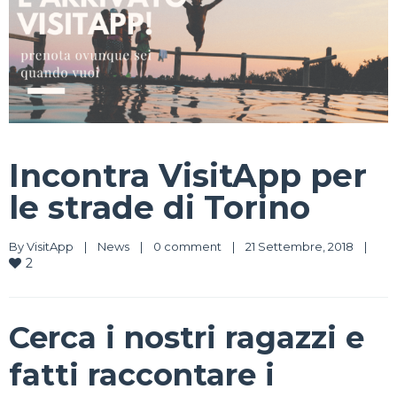
Incontra VisitApp per
le strade di Torino
By 
VisitApp
|
News
|
0 comment
|
21 Settembre, 2018    
|
2
Cerca i nostri ragazzi e
fatti raccontare i