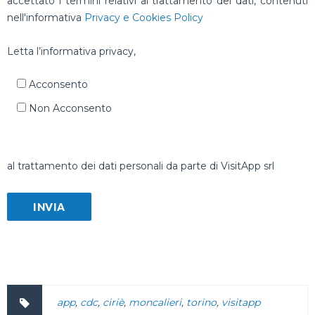
accettato i termini relativi al trattamento dei dati, contenuti
nell'informativa
Privacy e Cookies Policy
Letta l’informativa privacy,
Acconsento
Non Acconsento
al trattamento dei dati personali da parte di VisitApp srl
app
,
cdc
,
ciriè
,
moncalieri
,
torino
,
visitapp