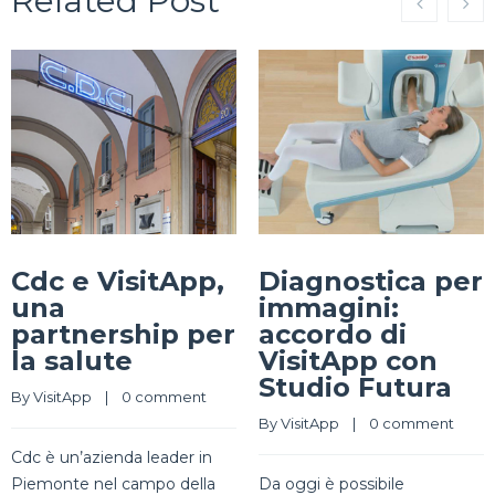
Related Post
Cdc e VisitApp,
Diagnostica per
una
immagini:
partnership per
accordo di
la salute
VisitApp con
Studio Futura
By 
VisitApp
    |    
0 comment
By 
VisitApp
    |    
0 comment
Cdc è un’azienda leader in
Piemonte nel campo della
Da oggi è possibile