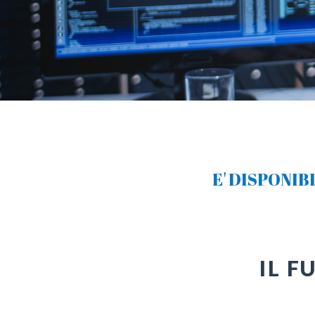
E' DISPONIB
IL F