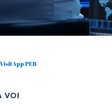
VisitApp PER
A VOI