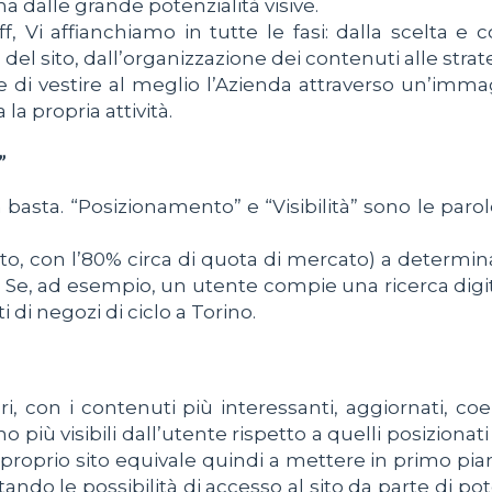
a dalle grande potenzialità visive.
ff, Vi affianchiamo in tutte le fasi: dalla scelta e
a del sito, dall’organizzazione dei contenuti alle str
te di vestire al meglio l’Azienda attraverso un’imm
a propria attività.
”
 basta. “Posizionamento” e “Visibilità” sono le parol
tto, con l’80% circa di quota di mercato) a determin
e. Se, ad esempio, un utente compie una ricerca digit
 di negozi di ciclo a Torino.
ri, con i contenuti più interessanti, aggiornati, co
iù visibili dall’utente rispetto a quelli posizionati n
prio sito equivale quindi a mettere in primo piano
ando le possibilità di accesso al sito da parte di po