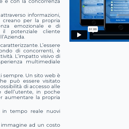
te e con la concorrenza
 attraverso informazioni,
 creano per la propria
ienza emozionale e di
l potenziale cliente
l’Azienda.
aratterizzante. L’essere
mondo di concorrenti, è
vità. L’impatto visivo di
perienza multimediale
unti sempre. Un sito web è
he può essere visitato
ssibilità di accesso alle
e dell’utente, in poche
er aumentare la propria
e in tempo reale nuovi
a immagine ad un costo