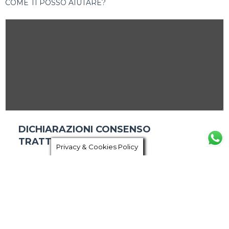
COME TI POSSO AIUTARE?
DICHIARAZIONI CONSENSO
TRATTAMENTO DATI
Privacy & Cookies Policy
La compilazione del form, spontanea e volontaria, comporta
l’acquisizione dei dati personali dell’utente. I campi indicati
come obbligatori sono necessari per la sola erogazione del
servizio previsto: il mancato conferimento dei dati