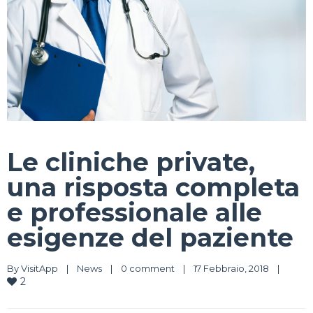
Le cliniche private,
una risposta completa
e professionale alle
esigenze del paziente
By 
VisitApp
|
News
|
0 comment
|
17 Febbraio, 2018    
|
2