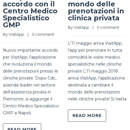
accordo con il
mondo delle
Centro Medico
prenotazioni in
Specialistico
clinica privata
GMP
By 
VisitApp
    |    
0 comment
By 
VisitApp
    |    
0 comment
L’11 maggio arriva VisitApp,
Nuovo importante accordo
l’app per prenotare in tutta
per VisitApp, l’applicazione
comodità le visite medico
che rivoluziona il mondo
specialistiche nelle cliniche
delle prenotazioni presso le
private L’11 maggio 2018
cliniche private. Dopo Cdc,
arriva VisitApp, l’applicazione
azienda leader nel settore
destinata a cambiare il
dell’assistenza privata in
mondo delle prenotazioni
Piemonte, si aggiunge il
nelle cliniche private! Si tratta
Centro Medico Specialistico
GMP a Napoli.
READ MORE
READ MORE